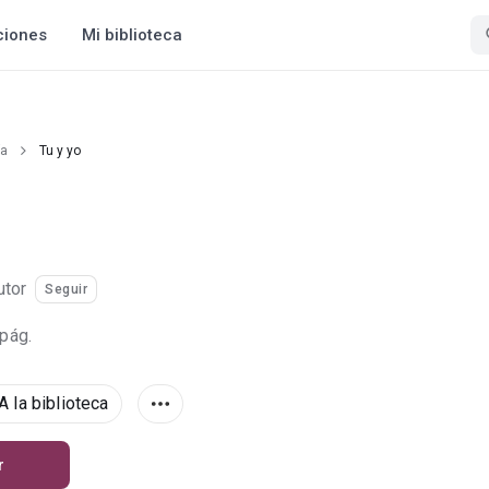
ciones
Mi biblioteca
ía
Tu y yo
utor
Seguir
 pág.
A la biblioteca
r