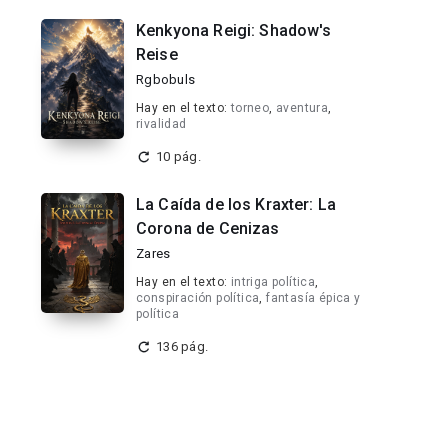
Kenkyona Reigi: Shadow's
Reise
Rgbobuls
Hay en el texto:
torneo
,
aventura
,
rivalidad
10 pág.
La Caída de los Kraxter: La
Corona de Cenizas
Zares
Hay en el texto:
intriga política
,
conspiración política
,
fantasía épica y
política
136 pág.