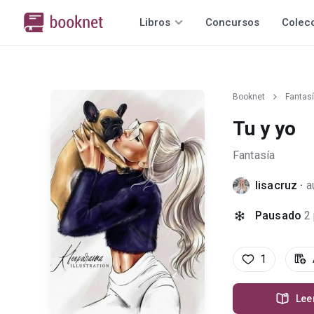
Libros
Concursos
Colec
Booknet
Fantas
Tu y yo
Fantasía
lisacruz
·
a
Pausado
2
1
Lee