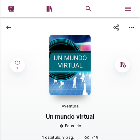


1
Aventura
Un mundo virtual
Pausado
1 capítulo, 3 pág.
719