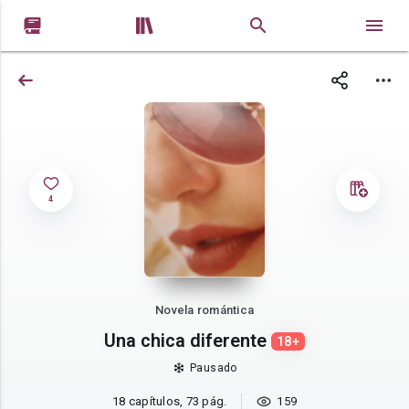


4
Novela romántica
Una chica diferente
18+
Pausado
18 capítulos, 73 pág.
159