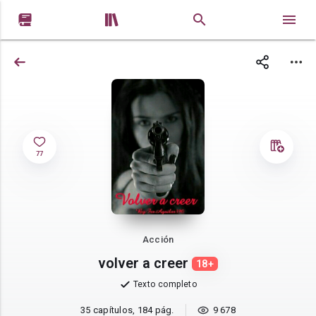


77
Acción
volver a creer
18+
Texto completo
35 capítulos, 184 pág.
9 678