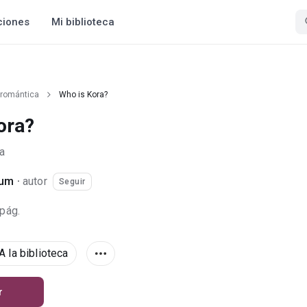
ciones
Mi biblioteca
 romántica
Who is Kora?
ora?
a
um
·
autor
Seguir
 pág.
A la biblioteca
r