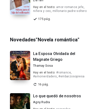
Lia Tan
Hay en el texto:
amor romance jefe
,
niñera y ceo
,
millonario padre soltero
175 pág.
Novedades"Novela romántica"
La Esposa Olvidada del
Magnate Griego
Thamay Sosa
Hay en el texto:
#romance
,
#amorverdadero
,
#embarzosopresa
16 pág.
Lo que quedó de nosotros
Agny Rudra