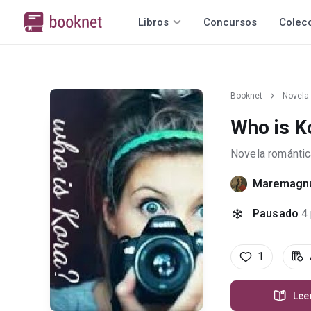
Libros
Concursos
Colec
Booknet
Novela
Who is K
Novela romántic
Maremagn
Pausado
4
1
Lee