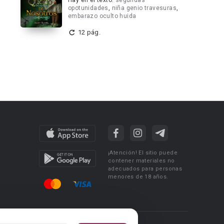
Hay en el texto:
segundas
opotunidades
,
niña genio travesuras
,
embarazo oculto huida
12 pág.
¡Atención! El sitio puede
contener materiales no
adecuados para personas
menores de 18 años.