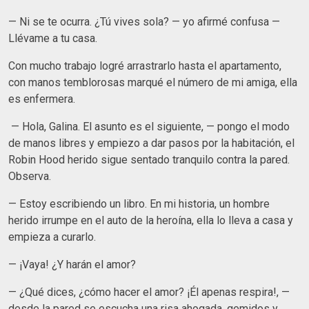
— Ni se te ocurra. ¿Tú vives sola? — yo afirmé confusa —
Llévame a tu casa.
Con mucho trabajo logré arrastrarlo hasta el apartamento,
con manos temblorosas marqué el número de mi amiga, ella
es enfermera.
— Hola, Galina. El asunto es el siguiente, — pongo el modo
de manos libres y empiezo a dar pasos por la habitación, el
Robin Hood herido sigue sentado tranquilo contra la pared.
Observa.
— Estoy escribiendo un libro. En mi historia, un hombre
herido irrumpe en el auto de la heroína, ella lo lleva a casa y
empieza a curarlo.
— ¡Vaya! ¿Y harán el amor?
— ¿Qué dices, ¿cómo hacer el amor? ¡Él apenas respira!, —
desde la pared se escucha una risa ahogada, gemidos y