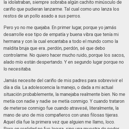
la idolatraban, siempre sobraba algún cachito minúsculo de
cariño que pudieran lanzarme. Tal cual como uno lanza los
restos de un pollo asado a sus perros.
Pero yo no me quejaba. En primer lugar, porque yo jamás
desarrolle ese tipo de empatía y buena vibra que tenía mi
hermana y con la cual encantaba a todo el mundo como la
maldita bruja que era...perdón, perdón, sé que debo
controlarme. No quiero hacer mucho ruido, porque los sacos,
alado mío están despertando. Y en segundo lugar porque no
lo necesitaba.
Jamás necesite del cariño de mis padres para sobrevivir el
día a día. La adolescencia la manejo, o dada a mi actual
situación probablemente, la manejaba realmente bien. No me
metía con nadie y nadie se metía conmigo. Y cuando trataron
de meterse conmigo fue cuando atravesé, literalmente, la
mano de uno de mis compañeros con unas filosas tijeras.
Aquel día fue la primera vez que alguien me llamo, loco.
Pero en realidad no fue locura, sino una muestra de poder.