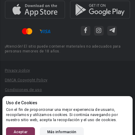
¡Atención! El sitio puede contener materiales no adecuados para
personas menores de 18 años.
Privacy policy
DMCA Copyright Policy
Condiciones de uso
Acuerdo de Privacidad
Uso de Cookies
Reglas para la publicación de libros
Con el fin de proporcionar una mejor experiencia de usuario,
recopilamos y utilizamos cookies. Si continúa navegando por
Área RR.PP.: pr@booknet.com
nuestro sitio web, acepta la recopilación y el uso de cookies.
Aceptar
Más información
© 2026 Booknet. Todos los derechos reservados.