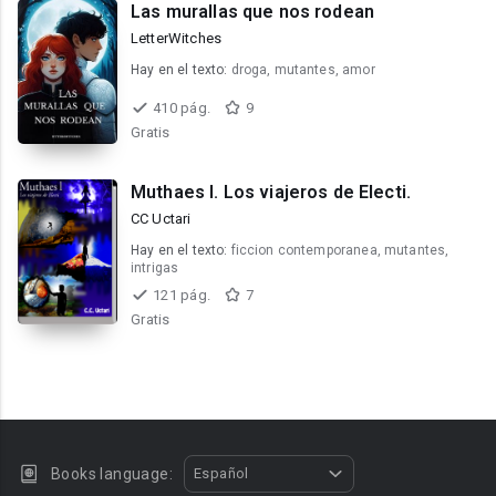
Las murallas que nos rodean
LetterWitches
Hay en el texto:
droga, mutantes, amor
410 pág.
9
Gratis
Muthaes I. Los viajeros de Electi.
CC Uctari
Hay en el texto:
ficcion contemporanea, mutantes,
intrigas
121 pág.
7
Gratis
Books language:
Español