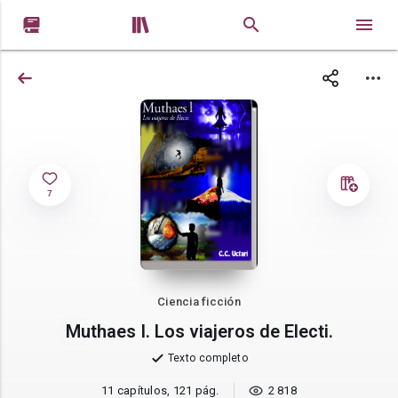


7
Ciencia ficción
Muthaes I. Los viajeros de Electi.
Texto completo
11 capítulos, 121 pág.
2 818