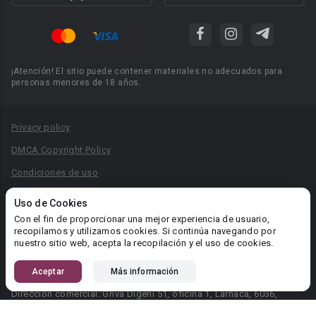
¡Atención! El sitio puede contener materiales no adecuados para
personas menores de 18 años.
Privacy policy
DMCA Copyright Policy
Condiciones de uso
Acuerdo de Privacidad
Uso de Cookies
Reglas para la publicación de libros
Con el fin de proporcionar una mejor experiencia de usuario,
recopilamos y utilizamos cookies. Si continúa navegando por
Área RR.PP.: pr@booknet.com
nuestro sitio web, acepta la recopilación y el uso de cookies.
Aceptar
Más información
© 2026 Booknet. Todos los derechos reservados.
Dirección comercial: Griva Digeni 51, oficina 1, Larnaca, 6036,
Chipre