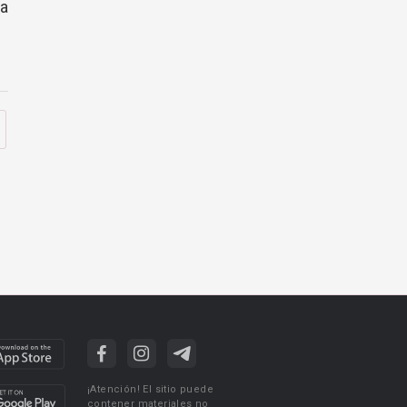
la
¡Atención! El sitio puede
contener materiales no