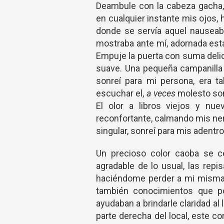
Deambule con la cabeza gacha,
en cualquier instante mis ojos, 
donde se servía aquel nauseab
mostraba ante mí, adornada esta
Empuje la puerta con suma del
suave. Una pequeña campanilla 
sonreí para mi persona, era ta
escuchar el,
a veces
molesto son
El olor a libros viejos y nu
reconfortante, calmando mis ner
singular, sonreí para mis adentro
Un precioso color caoba se ce
agradable de lo usual, las rep
haciéndome perder a mi misma e
también conocimientos que pod
ayudaban a brindarle claridad a
parte derecha del local, este co