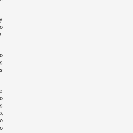
y
 o
a.
no
s
s
te
so
es
o,
go
lo