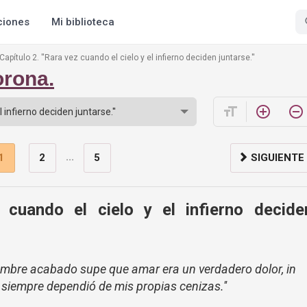
ciones
Mi biblioteca
Capítulo 2. ''Rara vez cuando el cielo y el infierno deciden juntarse.''
orona.
format_size
add_circle_outline
remove_circle_outline
...
1
2
5
SIGUIENTE
z cuando el cielo y el infierno decide
ombre acabado supe que amar era un verdadero dolor, in
siempre dependió de mis propias cenizas.''