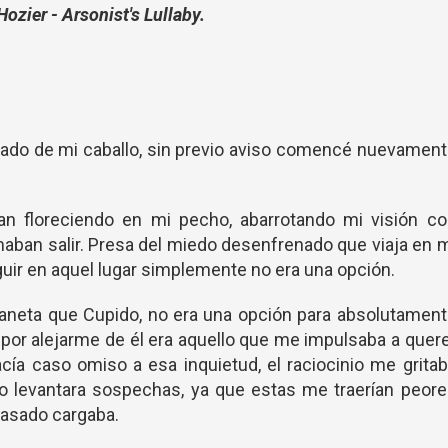
Hozier - Arsonist's Lullaby.
lado de mi caballo, sin previo aviso comencé nuevamen
ían floreciendo en mi pecho, abarrotando mi visión co
maban salir. Presa del miedo desenfrenado que viaja en 
guir en aquel lugar simplemente no era una opción.
planeta que Cupido, no era una opción para absolutamen
i por alejarme de él era aquello que me impulsaba a quer
acía caso omiso a esa inquietud, el raciocinio me grita
o levantara sospechas, ya que estas me traerían peor
asado cargaba.