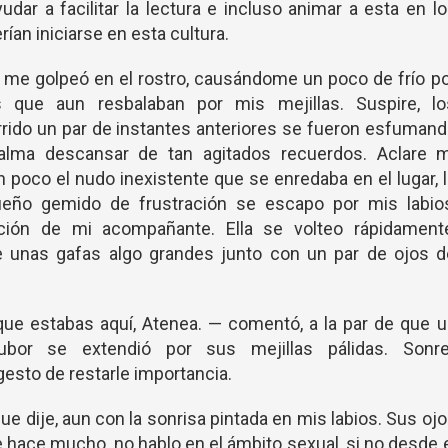
ar a facilitar la lectura e incluso animar a esta en l
ían iniciarse en esta cultura.
e me golpeó en el rostro, causándome un poco de frío p
 que aun resbalaban por mis mejillas. Suspire, lo
rido un par de instantes anteriores se fueron esfuman
lma descansar de tan agitados recuerdos. Aclare m
n poco el nudo inexistente que se enredaba en el lugar, 
ueño gemido de frustración se escapo por mis labios
ión de mi acompañante. Ella se volteo rápidamente
 unas gafas algo grandes junto con un par de ojos d
que estabas aquí, Atenea. — comentó, a la par de que 
bor se extendió por sus mejillas pálidas. Sonrei
sto de restarle importancia.
que dije, aun con la sonrisa pintada en mis labios. Sus oj
e hace mucho, no hablo en el ámbito sexual, si no desde 