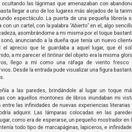
 ocultando las lágrimas que amenazaban con abandona
hasta llegar a uno de los lugares más alejados de la tari
undo espectáculo. La puerta de una pequeña librería s
 con un cartel, con la palabra
''Abierto''
en el, algo sencill
icadeza, asombrándome a mi misma por el toque bastant
sonó, anunciando a la dueña que tenía un nuevo client
l el aprecio que le guardaba a aquel lugar, que él so
ido, a mi parecer el
tintinar
del objeto era la misma glori
evos, llego a mí como una ráfaga de viento fresco 
vios. Desde la entrada pude visualizar una figura bastan
s.
ñía a las paredes, brindándole al lugar un toque má
isas con aquellos montones de libros inundaban mi vist
ntre las infinidades de nuevas experiencias literarias
ría adquirir. Las lámparas colocadas en las paredes
l lugar, como era de esperarse, un pequeño mostrador en 
ntenía todo tipo de marcapáginas, lapiceros, e infinidad