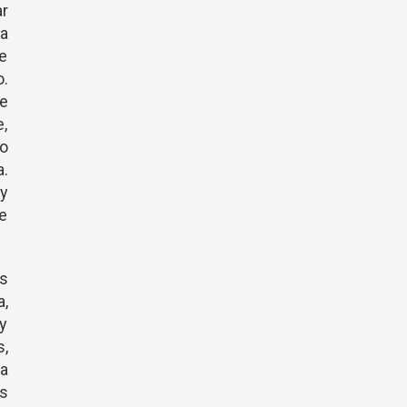
r
ma
e
o.
e
e,
lo
a.
y
te
s
a,
 y
,
la
es