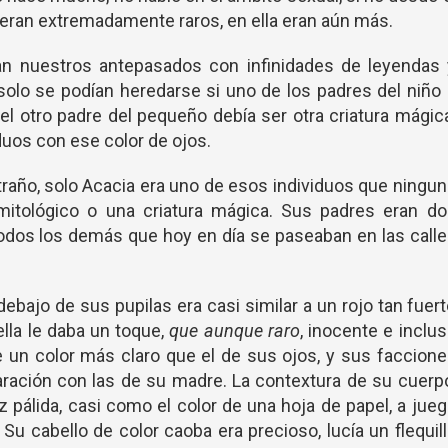
s eran extremadamente raros, en ella eran aún más.
an nuestros antepasados con infinidades de leyendas 
olo se podían heredarse si uno de los padres del niño
 el otro padre del pequeño debía ser otra criatura mágic
iduos con ese color de ojos.
raño, solo Acacia era uno de esos individuos que ningu
itológico o una criatura mágica. Sus padres eran do
os los demás que hoy en día se paseaban en las calle
debajo de sus pupilas era casi similar a un rojo tan fuer
lla le daba un toque,
que aunque raro
, inocente e inclu
de un color más claro que el de sus ojos, y sus faccion
ación con las de su madre. La contextura de su cuerp
 pálida, casi como el color de una hoja de papel, a jue
Su cabello de color caoba era precioso, lucía un flequil