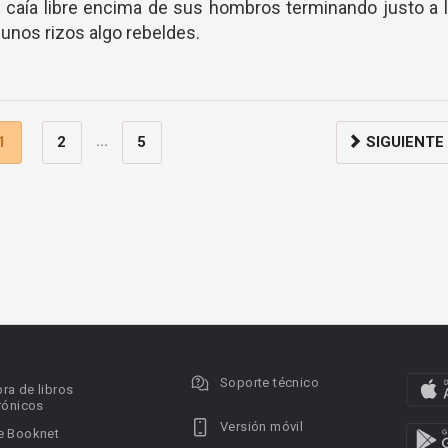
te caía libre encima de sus hombros terminando justo a 
gunos rizos algo rebeldes.
...
1
2
5
SIGUIENTE
Soporte técnico
ra de libros
rónicos
Versión móvil
e Booknet