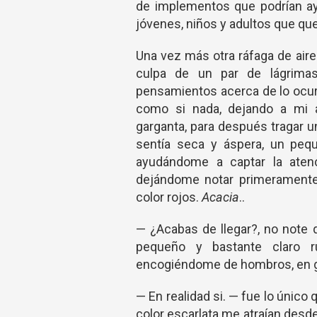
de implementos que podrían ayud
jóvenes, niños y adultos que quer
Una vez más otra ráfaga de air
culpa de un par de lágrimas
pensamientos acerca de lo ocur
como si nada, dejando a mi a
garganta, para después tragar u
sentía seca y áspera, un peq
ayudándome a captar la atenc
dejándome notar primeramente
color rojos.
Acacia
..
— ¿Acabas de llegar?, no note 
pequeño y bastante claro ru
encogiéndome de hombros, en ge
— En realidad si. — fue lo único 
color escarlata me atraían desd