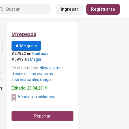
Ingresar
Registrarse
MYepez28
Me gusta
#27822 en
Fantasía
#5999 en
Magia
En el texto hay:
dioses
,
amor
,
dioses diosas criaturas
sobrenaturales magia
n
Editado: 28.04.2019
Añadir a la biblioteca
Reportar