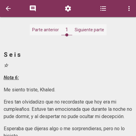





1
Parte anterior
Siguiente parte
S e i s
☆
Nota 6:
Me siento triste, Khaled.
Eres tan olvidadizo que no recordaste que hoy era mi
cumpleaños. Estuve tan emocionada que durante la noche no
pude dormir, y al despertar no pude ocultar mi decepción.
Esperaba que dijeras algo o me sorprendieras, pero no lo
hiciste.