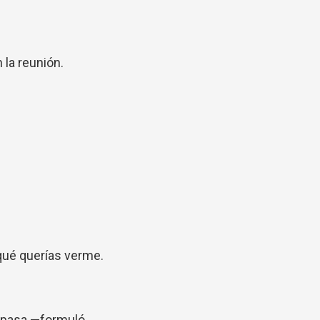
 la reunión.
qué querías verme.
 pasa —formuló.