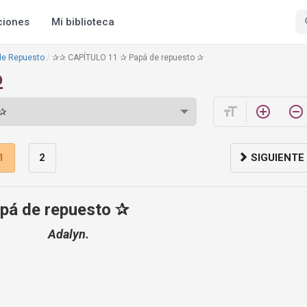
ciones
Mi biblioteca
de Repuesto
✰✰ CAPÍTULO 11 ✰ Papá de repuesto ✰
o
format_size
add_circle_outline
remove_circle_outline
1
2
SIGUIENTE
á de repuesto ✰
Adalyn.