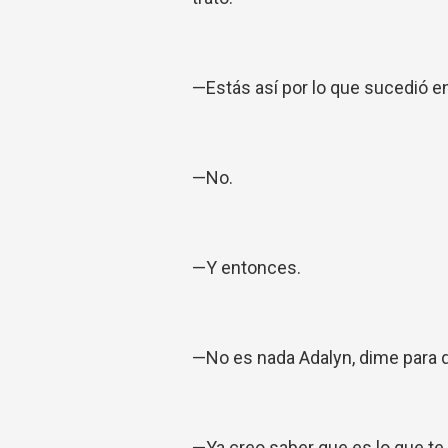
—Estás así por lo que sucedió en
—No.
—Y entonces.
—No es nada Adalyn, dime para 
—Ya creo saber que es lo que te