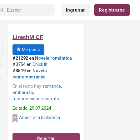
Ingresar
Registrarse
LinethM CF
Me gusta
#21292 en
Novela romántica
#3754 en
Chick lit
#3519 en
Novela
contemporánea
En el texto hay:
romance
,
embarazo
,
matrimonioporcontrato
Editado: 29.07.2024
Añadir a la biblioteca
Reportar