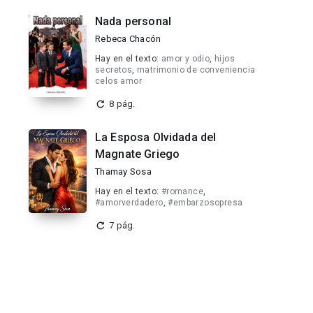
Nada personal
Rebeca Chacón
Hay en el texto:
amor y odio
,
hijos
secretos
,
matrimonio de conveniencia
celos amor
8 pág.
La Esposa Olvidada del
Magnate Griego
Thamay Sosa
Hay en el texto:
#romance
,
#amorverdadero
,
#embarzosopresa
7 pág.