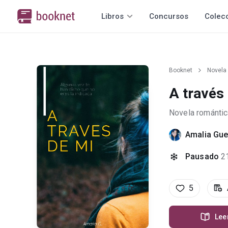
Libros
Concursos
Colec
Booknet
Novela
A través
Novela romántic
Amalia Gue
Pausado
2
5
Lee