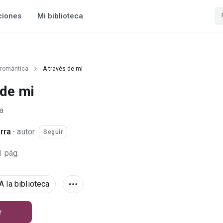
ciones
Mi biblioteca
 romántica
A través de mi
 de mi
a
rra
·
autor
Seguir
1 pág.
A la biblioteca
r