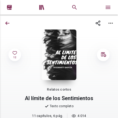


12
Relatos cortos
Al límite de los Sentimientos
Texto completo
11 capítulos, 6 pág.
4 014