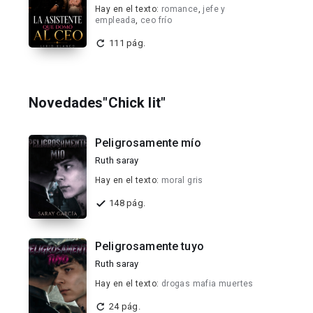
Hay en el texto:
romance
,
jefe y
empleada
,
ceo frío
111 pág.
Novedades"Chick lit"
Peligrosamente mío
Ruth saray
Hay en el texto:
moral gris
148 pág.
Peligrosamente tuyo
Ruth saray
Hay en el texto:
drogas mafia muertes
24 pág.