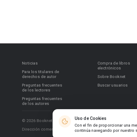
Noticias
Compra de libros
electrónicos
Para los titulares de
derechos de autor
Sobre Booknet
Preguntas frecuentes
Buscar usuarios
de los lectores
Preguntas frecuentes
de los autores
Uso de Cookies
© 2026 Booknet. Todos los derechos reservados.
Con el fin de proporcionar una me
Dirección comercial: Griva Digeni 51, oficina 1, Larnaca, 6036
continúa navegando por nuestro si