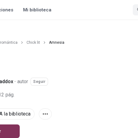
ciones
Mi biblioteca
 romántica
Chick lit
Amnesia
Maddox
·
autor
Seguir
12 pág.
A la biblioteca
r