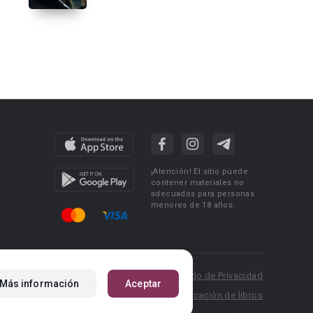
¡Atención! El sitio puede
contener materiales no
adecuados para personas
menores de 18 años.
 Policy
Condiciones de uso
Acuerdo de Privacidad
Más información
Aceptar
P.: pr@booknet.com
Reglas para la publicación de libros