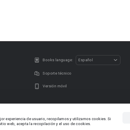
Books language:
Español
Soporte técnico
Versión móvil
Privacy policy
DMCA Copyright
jor experiencia de usuario, recopilamos y utilizamos cookies. Si
, Chipre
Área RR.P
tio web, acepta la recopilación y el uso de cookies.