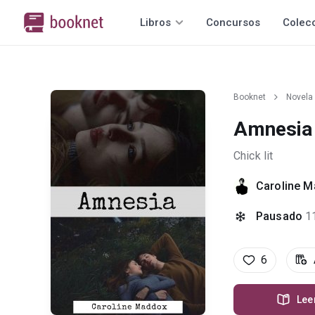
Libros
Concursos
Colec
Booknet
Novela
Amnesia
Chick lit
Caroline 
Pausado
1
6
Lee