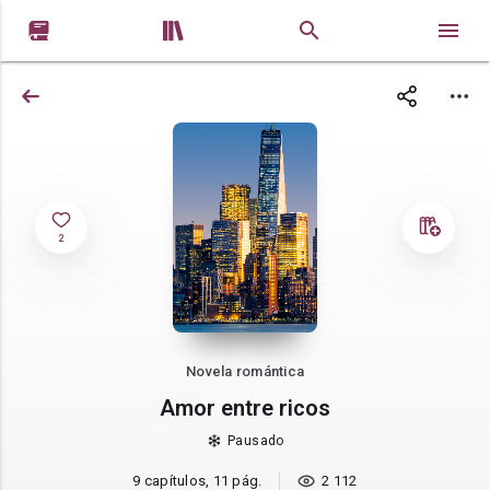


2
Novela romántica
Amor entre ricos
Pausado
9 capítulos, 11 pág.
2 112