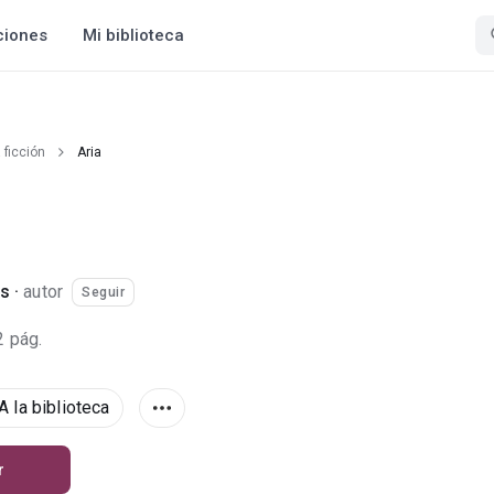
ciones
Mi biblioteca
 ficción
Aria
os
·
autor
Seguir
2 pág.
A la biblioteca
r