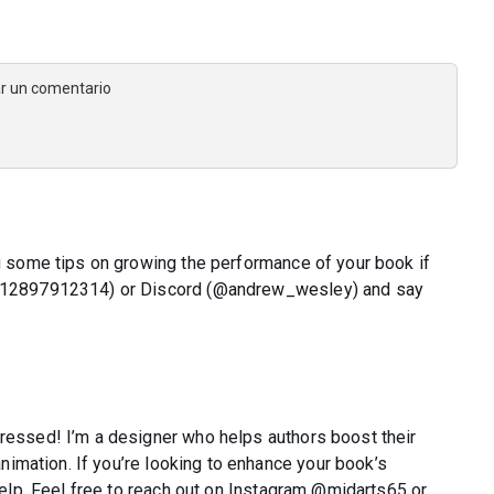
jar un comentario
ou some tips on growing the performance of your book if
(+12897912314‬‬‬‬) or Discord (@andrew_wesley) and say
pressed! I’m a designer who helps authors boost their
 animation. If you’re looking to enhance your book’s
 help. Feel free to reach out on Instagram @midarts65 or