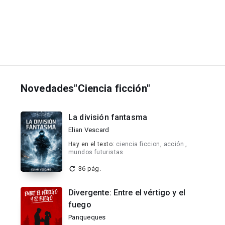
Novedades"Ciencia ficción"
La división fantasma
Elian Vescard
Hay en el texto:
ciencia ficcion
,
acción
,
mundos futuristas
36 pág.
Divergente: Entre el vértigo y el
fuego
Panqueques