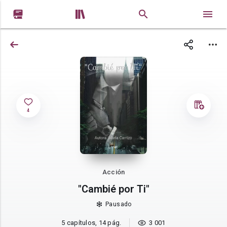


4
Acción
"Cambié por Ti"
Pausado
5 capítulos, 14 pág.
3 001