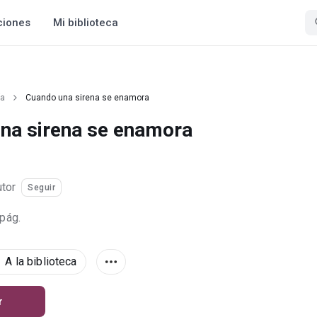
ciones
Mi biblioteca
ía
Cuando una sirena se enamora
na sirena se enamora
utor
Seguir
 pág.
A la biblioteca
r