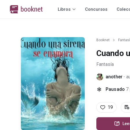
Libros
Concursos
Colec
Booknet
Fantas
Cuando u
Fantasía
another
·
a
Pausado
7
19
Lee