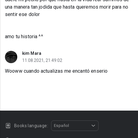
una manera tan jodida que hasta queremos morir para no
sentir ese dolor
amo tu historia ^^
kim Mara
11.08.2021, 21:49:02
Wooww cuando actualizas me encantó enserio
Books language:
Español