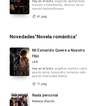
Hay en el texto:
segunda oportunidad
,
traición y humillación
,
divorcio de un
marido multimillonario
61 pág.
Novedades"Novela romántica"
Mi Exmarido Quiere a Nuestro
Hijo
LKR
Hay en el texto:
engaños mentira celos
pasión amor
,
hijooculto
,
romance odio
pasión intencidad drama
71 pág.
Nada personal
Rebeca Chacón