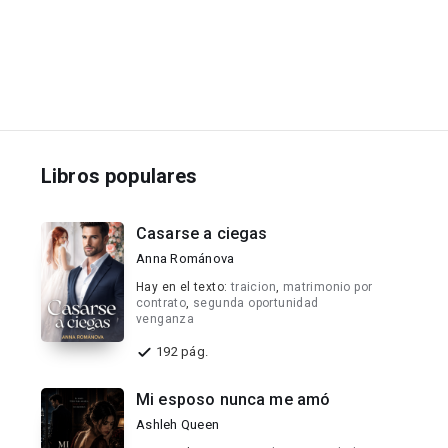
Libros populares
Casarse a ciegas
Anna Románova
Hay en el texto:
traicion
,
matrimonio por
contrato
,
segunda oportunidad
venganza
192 pág.
Mi esposo nunca me amó
Ashleh Queen