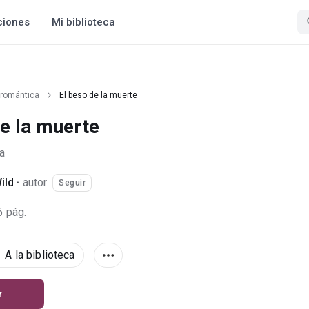
ciones
Mi biblioteca
 romántica
El beso de la muerte
de la muerte
a
ild
·
autor
Seguir
6 pág.
A la biblioteca
r