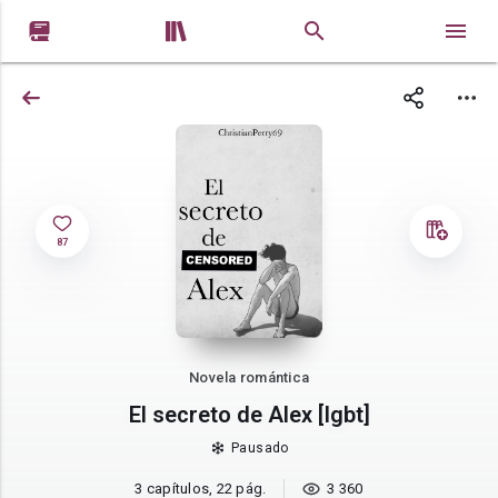


87
Novela romántica
El secreto de Alex [lgbt]
Pausado
3 capítulos, 22 pág.
3 360