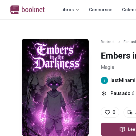
Libros
Concursos
Colec
Booknet
Fantas
Embers i
Magia
lastMinam
Pausado
6
0
Lee