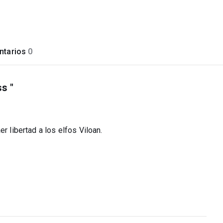
tarios
0
s "
r libertad a los elfos Viloan.