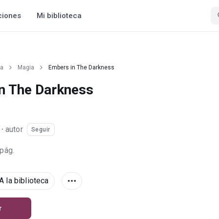
ciones
Mi biblioteca
ía
Magia
Embers in The Darkness
n The Darkness
i
·
autor
Seguir
 pág.
A la biblioteca
r