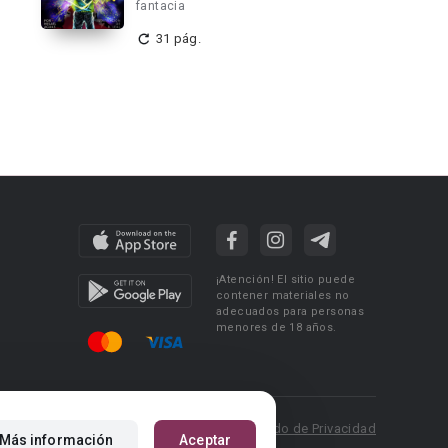
fantacia
31 pág.
¡Atención! El sitio puede
contener materiales no
adecuados para personas
menores de 18 años.
 Policy
Condiciones de uso
Acuerdo de Privacidad
Más información
Aceptar