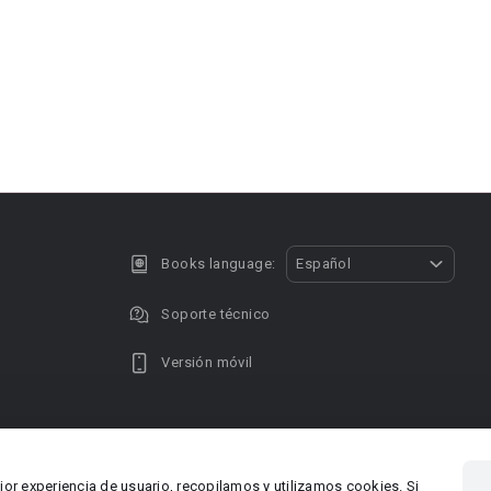
Books language:
Español
Soporte técnico
Versión móvil
Privacy policy
DMCA Copyright
jor experiencia de usuario, recopilamos y utilizamos cookies. Si