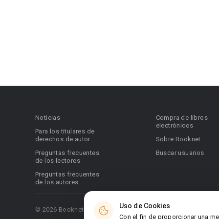
Noticias
Compra de libros
electrónicos
Para los titulares de
derechos de autor
Sobre Booknet
Preguntas frecuentes
Buscar usuarios
de los lectores
Preguntas frecuentes
de los autores
Uso de Cookies
© 2026 Booknet. Todos los derechos reservados.
Con el fin de proporcionar una me