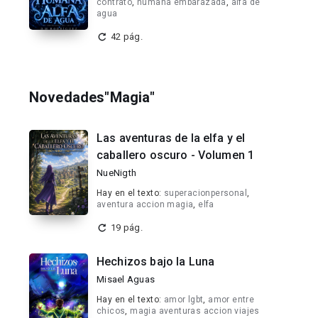
contrato
,
humana embarazada
,
alfa de
agua
42 pág.
Novedades"Magia"
Las aventuras de la elfa y el
caballero oscuro - Volumen 1
NueNigth
Hay en el texto:
superacionpersonal
,
aventura accion magia
,
elfa
19 pág.
Hechizos bajo la Luna
Misael Aguas
Hay en el texto:
amor lgbt
,
amor entre
chicos
,
magia aventuras accion viajes