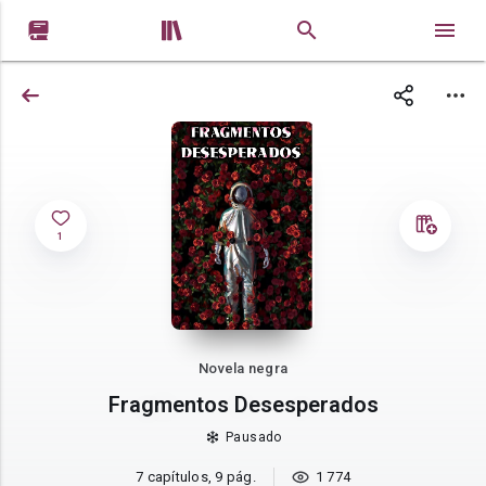


1
Novela negra
Fragmentos Desesperados
Pausado
7 capítulos, 9 pág.
1 774