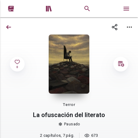


0
Terror
La ofuscación del literato
Pausado
2 capítulos, 7 pág.
673