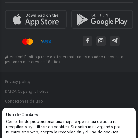
¡Atención! El sitio puede contener materiales no adecuados para
personas menores de 18 años.
Privacy policy
DMCA Copyright Policy
Condiciones de uso
Acuerdo de Privacidad
Uso de Cookies
Reglas para la publicación de libros
Con el fin de proporcionar una mejor experiencia de usuario,
recopilamos y utilizamos cookies. Si continúa navegando por
Área RR.PP.: pr@booknet.com
nuestro sitio web, acepta la recopilación y el uso de cookies.