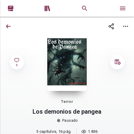


0
Terror
Los demonios de pangea
Pausado
5 capítulos, 16 pág.
1 836