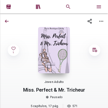


1
Joven Adulto
Miss. Perfect & Mr. Tricheur
Pausado
5 capítulos, 17 pág.
571