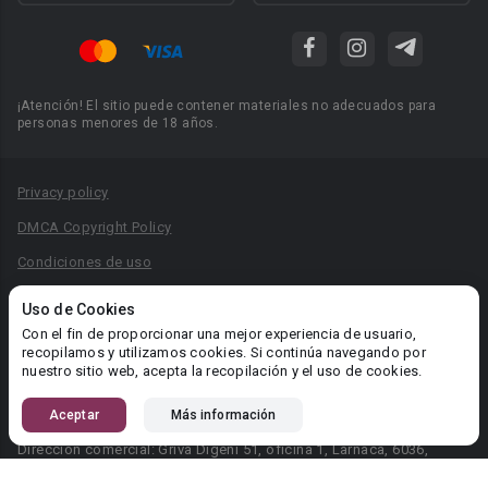
¡Atención! El sitio puede contener materiales no adecuados para
personas menores de 18 años.
Privacy policy
DMCA Copyright Policy
Condiciones de uso
Acuerdo de Privacidad
Uso de Cookies
Reglas para la publicación de libros
Con el fin de proporcionar una mejor experiencia de usuario,
recopilamos y utilizamos cookies. Si continúa navegando por
Área RR.PP.: pr@booknet.com
nuestro sitio web, acepta la recopilación y el uso de cookies.
Aceptar
Más información
© 2026 Booknet. Todos los derechos reservados.
Dirección comercial: Griva Digeni 51, oficina 1, Larnaca, 6036,
Chipre