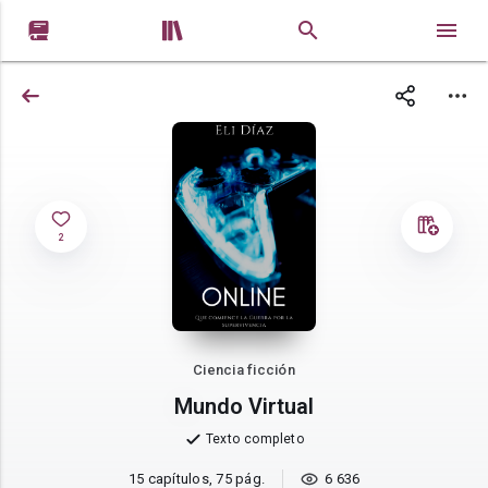


2
Ciencia ficción
Mundo Virtual
Texto completo
15 capítulos, 75 pág.
6 636