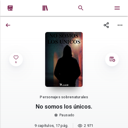


6
Personajes sobrenaturales
No somos los únicos.
Pausado
9 capítulos, 17 pág.
2 971