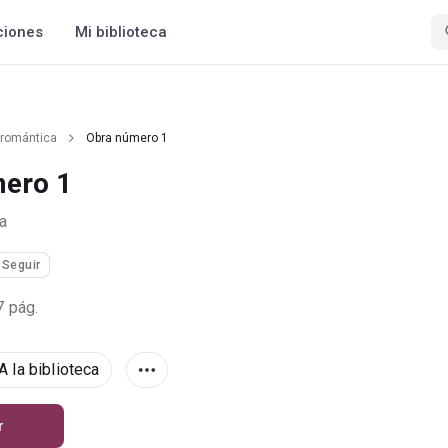
ciones
Mi biblioteca
 romántica
Obra número 1
ero 1
a
Seguir
7 pág.
A la biblioteca
r