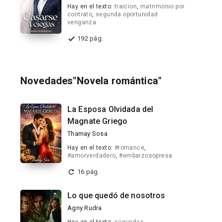
Hay en el texto:
traicion
,
matrimonio por
contrato
,
segunda oportunidad
venganza
192 pág.
Novedades"Novela romántica"
La Esposa Olvidada del
Magnate Griego
Thamay Sosa
Hay en el texto:
#romance
,
#amorverdadero
,
#embarzosopresa
16 pág.
Lo que quedó de nosotros
Agny Rudra