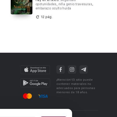
Hay en el texto:
segundas
opotunidades
,
niña genio travesuras
,
embarazo oculto huida
12 pág.
¡Atención! El sitio puede
contener materiales no
adecuados para personas
menores de 18 años.