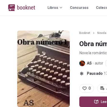
Libros
Concursos
Colec
Booknet
Novela
Obra núm
Novela romántic
AS
·
autor
Pausado
1
0
Lee