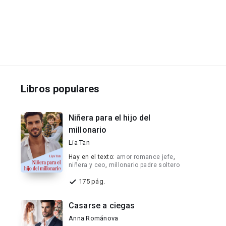
Libros populares
Niñera para el hijo del
millonario
Lia Tan
Hay en el texto:
amor romance jefe
,
niñera y ceo
,
millonario padre soltero
175 pág.
Casarse a ciegas
Anna Románova