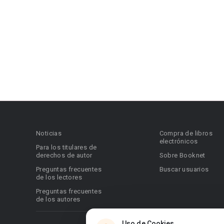
Noticias
Compra de libros
electrónicos
Para los titulares de
derechos de autor
Sobre Booknet
Preguntas frecuentes
Buscar usuarios
de los lectores
Preguntas frecuentes
de los autores
Uso de Cookies