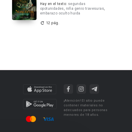
Hay en el texto:
segundas
opotunidades
,
niña genio travesuras
,
embarazo oculto huida
12 pág.
¡Atención! El sitio puede
contener materiales no
adecuados para personas
menores de 18 años.