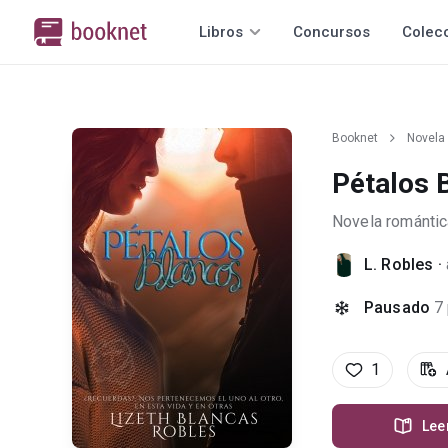
Libros
Concursos
Colec
Booknet
Novela
Pétalos 
Novela romántic
L. Robles
·
Pausado
7
1
Lee