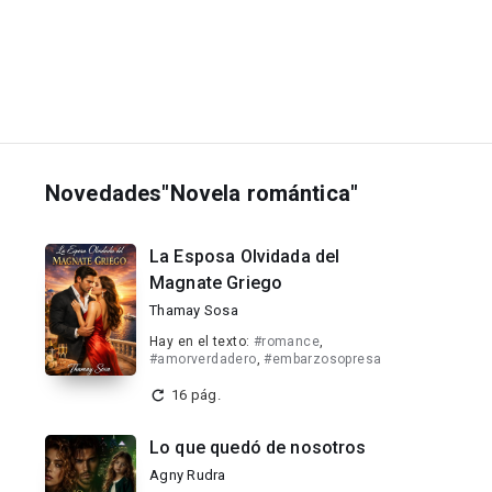
Novedades"Novela romántica"
La Esposa Olvidada del
Magnate Griego
Thamay Sosa
Hay en el texto:
#romance
,
#amorverdadero
,
#embarzosopresa
16 pág.
Lo que quedó de nosotros
Agny Rudra