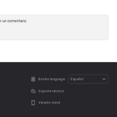
jar un comentario
Books language:
Español
Soporte técnico
Versión móvil