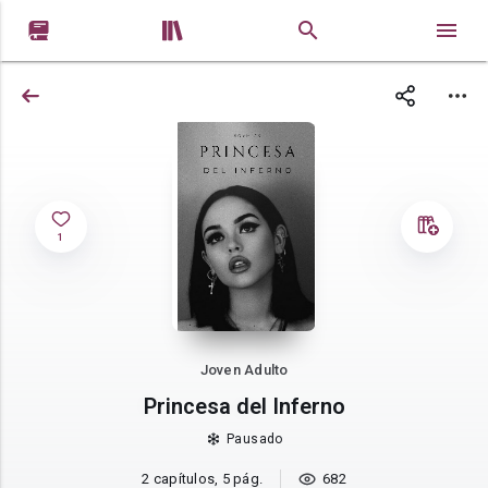


1
Joven Adulto
Princesa del Inferno
Pausado
2 capítulos, 5 pág.
682