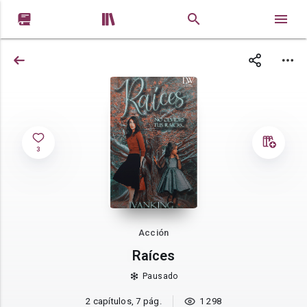


3
Acción
Raíces
Pausado
2 capítulos, 7 pág.
1 298