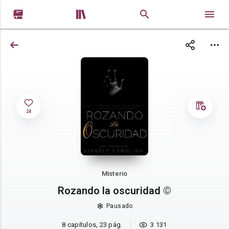


24
Misterio
Rozando la oscuridad ©
Pausado
8 capítulos, 23 pág.
3 131