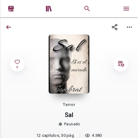


0
Terror
Sal
Pausado
12 capítulos, 30 pág.
4 380