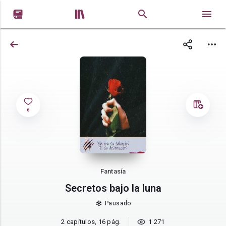


6
Fantasía
Secretos bajo la luna
Pausado
2 capítulos, 16 pág.
1 271