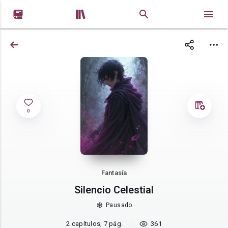


0
Fantasía
Silencio Celestial
Pausado
2 capítulos, 7 pág.
361