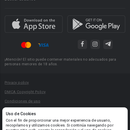
¡Atención! El sitio puede contener materiales no adecuados para
personas menores de 18 años.
Privacy policy
DMCA Copyright Policy
Condiciones de uso
Acuerdo de Privacidad
Uso de Cookies
Reglas para la publicación de libros
Con el fin de proporcionar una mejor experiencia de usuario,
recopilamos y utilizamos cookies. Si continúa navegando por
Área RR.PP.: pr@booknet.com