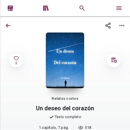


0
Relatos cortos
Un deseo del corazón
Texto completo
1 capítulo, 7 pág.
518