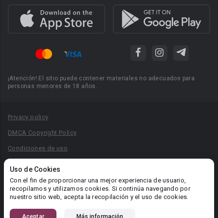
¡Atención! El sitio puede contener materiales no adecuados para
personas menores de 18 años.
Privacy policy
DMCA Copyright Policy
Condiciones de uso
Acuerdo de Privacidad
Uso de Cookies
Reglas para la publicación de libros
Con el fin de proporcionar una mejor experiencia de usuario,
recopilamos y utilizamos cookies. Si continúa navegando por
Área RR.PP.: pr@booknet.com
nuestro sitio web, acepta la recopilación y el uso de cookies.
Aceptar
Más información