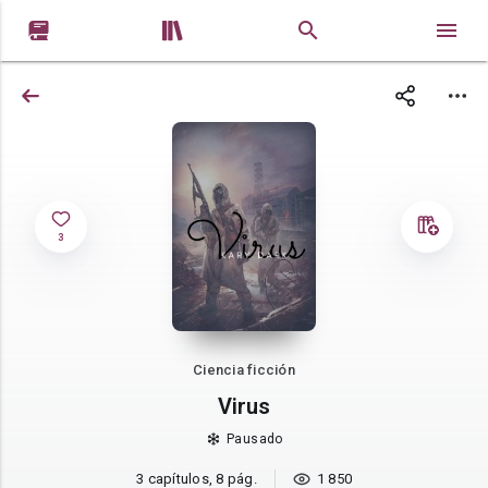


3
Ciencia ficción
Virus
Pausado
3 capítulos, 8 pág.
1 850