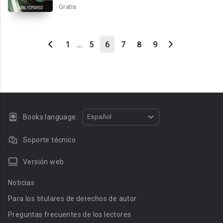
Gratis
1
...
5
6
7
8
9
Books language:
Español
Soporte técnico
Versión web
Noticias
Para los titulares de derechos de autor
Preguntas frecuentes de los lectores