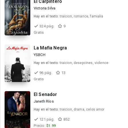
El Carpintero
Victoria Silva
Hay en el texto:
traicion, romance, famialia
324 pág.
9
Gratis
La Mafia Negra
YSBCH
Hay en el texto:
traicion, desepcines, violence
96 pág.
13
Gratis
El Senador
Janeth Ríos
Hay en el texto:
traicion, drama, celos amor
121 pág.
852
Precio:
$1.99