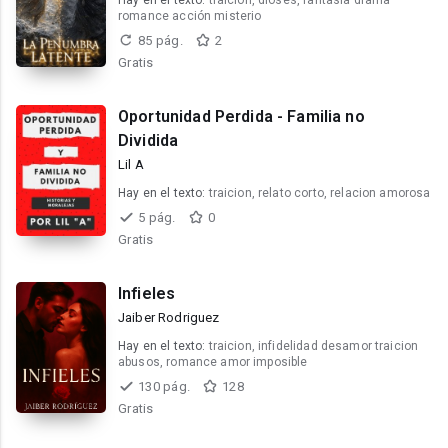
Hay en el texto:
traicion, dioses, fantasía drama
romance acción misterio
85 pág.
2
Gratis
Oportunidad Perdida - Familia no
Dividida
Lil A
Hay en el texto:
traicion, relato corto, relacion amorosa
5 pág.
0
Gratis
Infieles
Jaiber Rodriguez
Hay en el texto:
traicion, infidelidad desamor traicion
abusos, romance amor imposible
130 pág.
128
Gratis