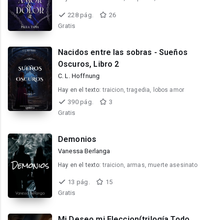
228 pág.
26
Gratis
Nacidos entre las sobras - Sueños
Oscuros, Libro 2
C. L. Hoffnung
Hay en el texto:
traicion, tragedia, lobos amor
390 pág.
3
Gratis
Demonios
Vanessa Berlanga
Hay en el texto:
traicion, armas, muerte asesinato
13 pág.
15
Gratis
Mi Deseo,mi Eleccion(trilogía Todo