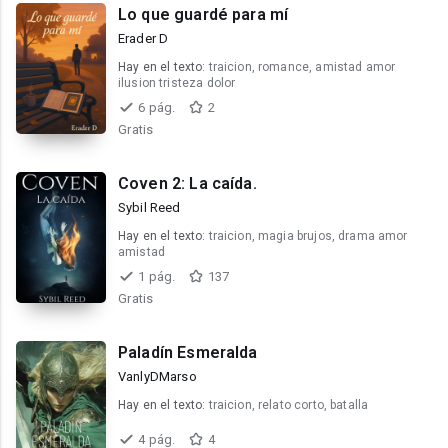
Lo que guardé para mí
Erader D
Hay en el texto:
traicion, romance, amistad amor
ilusion tristeza dolor
6 pág.
2
Gratis
Coven 2: La caída.
Sybil Reed
Hay en el texto:
traicion, magia brujos, drama amor
amistad
1 pág.
137
Gratis
Paladín Esmeralda
VanlyDMarso
Hay en el texto:
traicion, relato corto, batalla
4 pág.
4