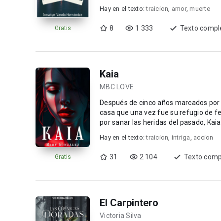
Hay en el texto:
traicion
,
amor
,
muerte
8
1 333
Texto compl
Gratis
Kaia
MBC LOVE
Después de cinco años marcados por un
casa que una vez fue su refugio de felicida
por sanar las heridas del pasado, Kai
sac...
Hay en el texto:
traicion
,
intriga
,
accion
31
2 104
Texto comp
Gratis
El Carpintero
Victoria Silva