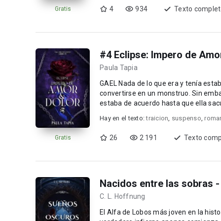
4
934
Texto comple
Gratis
#4 Eclipse: Impero de Amo
Paula Tapia
GAEL Nada de lo que era y tenía estaba en sus planes. Llegó a odiar a todos los que lo obligaron a
convertirse en un monstruo. Sin embarg
estaba de acuerdo hasta que ella sacu
Hay en el texto:
traicion
,
suspenso
,
roma
26
2 191
Texto comp
Gratis
Nacidos entre las sobras -
C. L. Hoffnung
El Alfa de Lobos más joven en la hist