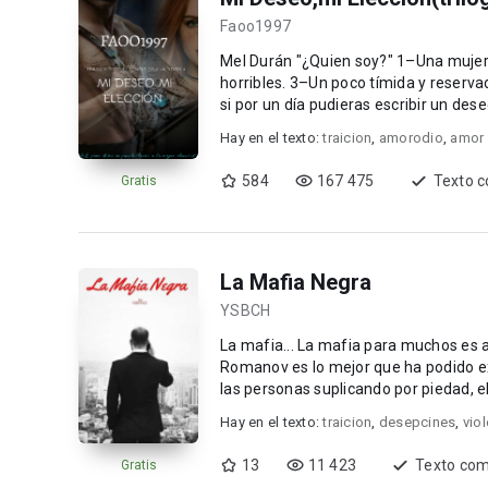
Faoo1997
Mel Durán "¿Quien soy?" 1–Una mujer con una vestimenta pasada de moda. 2–Con unas gafas
horribles. 3–Un poco tímida y reservada. 4
si por un día pudieras escribir un deseo
Hay en el texto:
traicion
,
amorodio
,
amor 
584
167 475
Texto 
Gratis
La Mafia Negra
YSBCH
La mafia... La mafia para muchos es a
Romanov es lo mejor que ha podido exis
las personas suplicando por piedad, e
sentimi...
Hay en el texto:
traicion
,
desepcines
,
vio
13
11 423
Texto com
Gratis