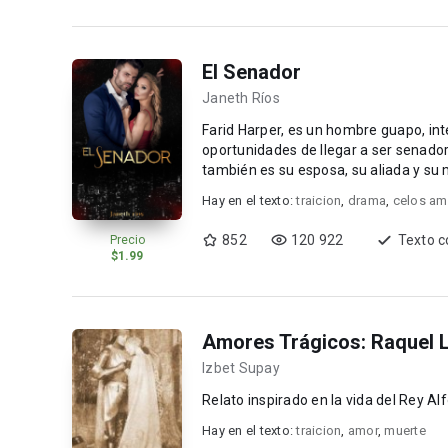
El Senador
Janeth Ríos
Farid Harper, es un hombre guapo, inte
oportunidades de llegar a ser senador. Alana Duar
también es su esposa, su aliada y su mano derecha, eso hasta que e
enemigo,...
Hay en el texto:
traicion
,
drama
,
celos am
852
120 922
Texto 
Precio
$1.99
Amores Trágicos: Raquel 
Izbet Supay
Relato inspirado en la vida del Rey Alfo
Hay en el texto:
traicion
,
amor
,
muerte