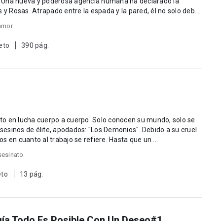
 Una nueva y poderosa agencia humana ha declarado la
ared, él no solo debe
amor
eto
390 pág.
po a cuerpo. Solo conocen su mundo, solo se
infancia ninguno presenta sentimientos en cuanto al trabajo se refiere. Hasta que un ...
sesinato
eto
13 pág.
ogía Todo Es Posible Con Un Deseo#1