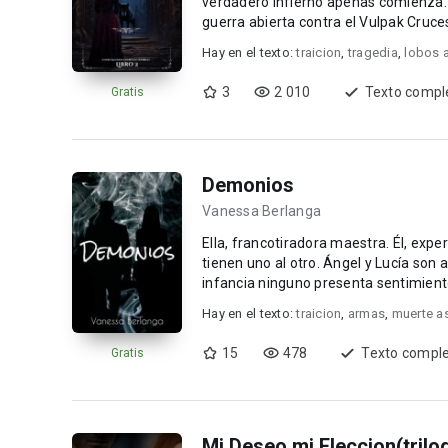
verdadero infierno apenas comienza.
guerra abierta contra el Vulpak Cruces y Rosas. Atrapado entre la espada y la p
preparar a...
Hay en el texto:
traicion
,
tragedia
,
lobos 
3
2 010
Texto compl
Gratis
Demonios
Vanessa Berlanga
Ella, francotiradora maestra. Él, experto en lucha cuer
tienen uno al otro. Ángel y Lucía son asesinos de élite, apodados: "Los Demonios". Debido a su cruel
Hay en el texto:
traicion
,
armas
,
muerte a
15
478
Texto compl
Gratis
Mi Deseo,mi Eleccion(tril