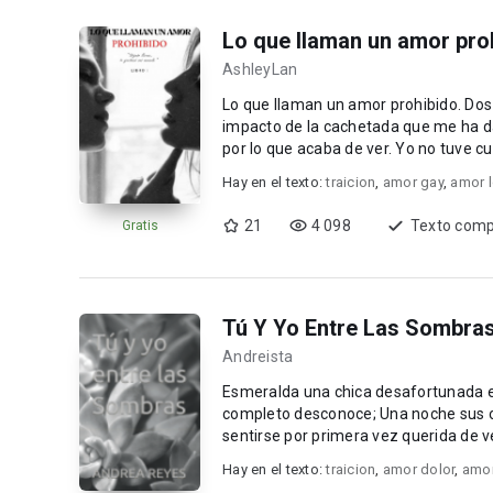
Lo que llaman un amor pro
AshleyLan
Lo que llaman un amor prohibido. Dos gruesas lágrimas bajan por mis mejillas al recibir el fuerte
impacto de la cachetada que me ha dad
por lo que acaba de ver. Yo no tuve 
todo ca...
Hay en el texto:
traicion
,
amor gay
,
amor 
21
4 098
Texto comp
Gratis
Tú Y Yo Entre Las Sombra
Andreista
Esmeralda una chica desafortunada en
completo desconoce; Una noche sus ojos se posan en una dulce mirada azul que la llevará a
sentirse por primera vez querida de 
secreto, y es que...
Hay en el texto:
traicion
,
amor dolor
,
amor