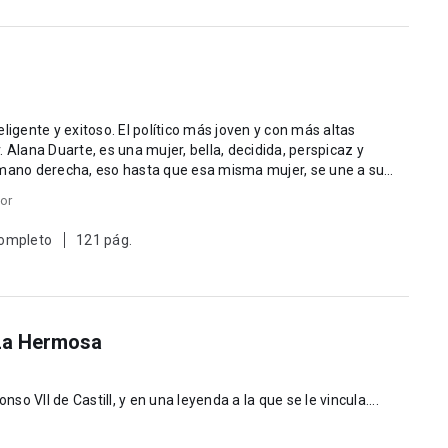
ligente y exitoso. El político más joven y con más altas
te, es una mujer, bella, decidida, perspicaz y
sa misma mujer, se une a su
or
completo
121 pág.
La Hermosa
nso VII de Castill, y en una leyenda a la que se le vincula....