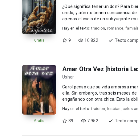
¿Qué significa tener un don? Para bi
unido, y aún no tienen consciencia de 
apenas el inicio de un subyugante mund
Hay en el texto:
traicion
,
romance
,
famial
9
10 822
Texto comp
Gratis
Amar Otra Vez [historia Le
Usher
Carol pensó que su vida amorosa marcharía bien, y parecía que Natalia 
ella. Sin embargo, tras seis meses de 
engañando con otra chica. Esto la obliga a revaluar su noviazgo y su vida: no quiere saber nada de
mujeres...
Hay en el texto:
traicion
,
lesbian
,
celos a
39
7 952
Texto comp
Gratis