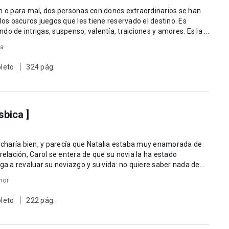
en o para mal, dos personas con dones extraordinarios se han
los oscuros juegos que les tiene reservado el destino. Es
o de intrigas, suspenso, valentía, traiciones y amores. Es la ...
ia
leto
324 pág.
sbica ]
estaba muy enamorada de
relación, Carol se entera de que su novia la ha estado
mor
leto
222 pág.