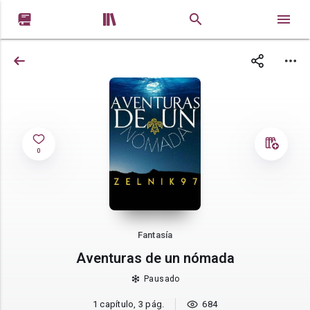


0
Fantasía
Aventuras de un nómada
Pausado
1 capítulo, 3 pág.
684