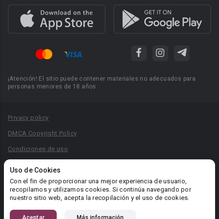
¡Atención! El sitio puede contener materiales no adecuados para
personas menores de 18 años.
Privacy policy
DMCA Copyright Policy
Condiciones de uso
Acuerdo de Privacidad
Uso de Cookies
Reglas para la publicación de libros
Con el fin de proporcionar una mejor experiencia de usuario,
recopilamos y utilizamos cookies. Si continúa navegando por
Área RR.PP.: pr@booknet.com
nuestro sitio web, acepta la recopilación y el uso de cookies.
Aceptar
Más información