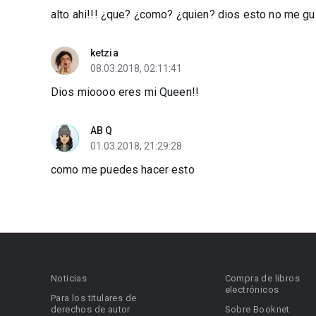
alto ahi!!! ¿que? ¿como? ¿quien? dios esto no me gu
ketzia
08.03.2018, 02:11:41
Dios mioooo eres mi Queen!!
AB Q
01.03.2018, 21:29:28
como me puedes hacer esto
Noticias
Compra de libros
electrónicos
Para los titulares de
derechos de autor
Sobre Booknet