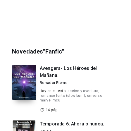
Novedades"Fanfic"
Avengers- Los Héroes del
Mañana.
Borrador Eterno
Hay en el texto:
accion y aventura
,
romance lento (slow burn)
,
universo
marvel mcu
14 pág.
Temporada 6: Ahora o nunca.