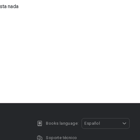
sta nada
Books language:
Español
Soporte técnico