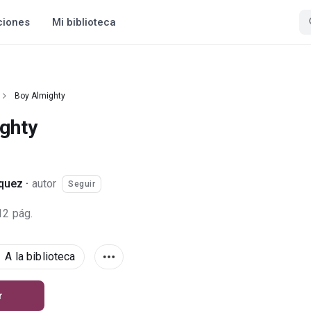
ciones
Mi biblioteca
Boy Almighty
ghty
squez
·
autor
Seguir
12 pág.
A la biblioteca
r