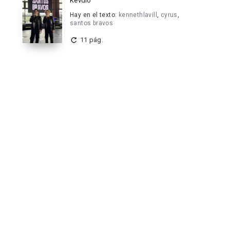
Kevdio
Hay en el texto:
kennethlavill
,
cyrus
,
santos bravos
11 pág.