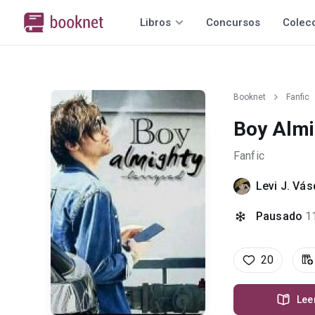
Libros
Concursos
Colec
Booknet
Fanfic
Boy Almi
Fanfic
Levi J. Vá
Pausado
1
20
Lee