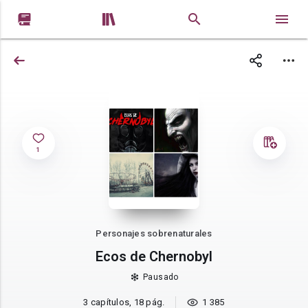


1
Personajes sobrenaturales
Ecos de Chernobyl
Pausado
3 capítulos, 18 pág.
1 385