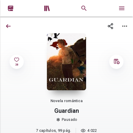


38
Novela romántica
Guardian
Pausado
7 capítulos, 99 pág.
4 022