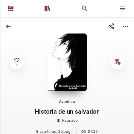


3
Aventura
Historia de un salvador
Pausado
8 capítulos, 25 pág.
3 027