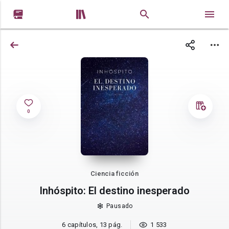


0
Ciencia ficción
Inhóspito: El destino inesperado
Pausado
6 capítulos, 13 pág.
1 533