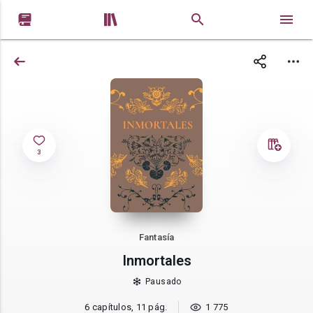


3
Fantasía
Inmortales
Pausado
6 capítulos, 11 pág.
1 775