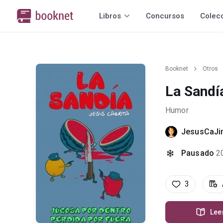
Libros
Concursos
Colec
Booknet
Otros
La Sandí
Humor
JesusCaJ
Pausado
2
3
Lee