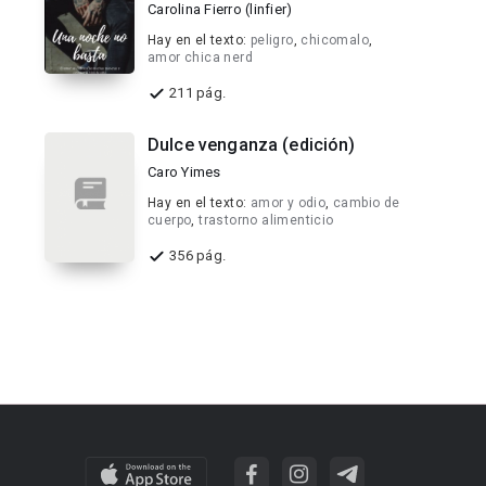
Carolina Fierro (linfier)
Hay en el texto:
peligro
,
chicomalo
,
amor chica nerd
211 pág.
Dulce venganza (edición)
Caro Yimes
Hay en el texto:
amor y odio
,
cambio de
cuerpo
,
trastorno alimenticio
356 pág.