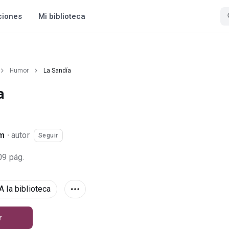
ciones
Mi biblioteca
Humor
La Sandía
a
im
·
autor
Seguir
09 pág.
A la biblioteca
r